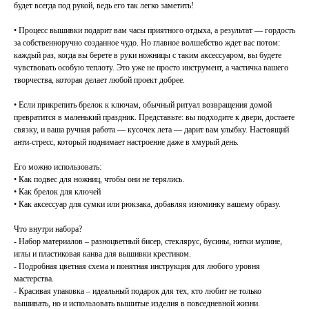
будет всегда под рукой, ведь его так легко заметить!
• Процесс вышивки подарит вам часы приятного отдыха, а результат — гордость
за собственноручно созданное чудо. Но главное волшебство ждет вас потом:
каждый раз, когда вы берете в руки ножницы с таким аксессуаром, вы будете
чувствовать особую теплоту. Это уже не просто инструмент, а частичка вашего
творчества, которая делает любой проект добрее.
• Если прикрепить брелок к ключам, обычный ритуал возвращения домой
превратится в маленький праздник. Представьте: вы подходите к двери, достаете
связку, и ваша ручная работа — кусочек лета — дарит вам улыбку. Настоящий
анти-стресс, который поднимает настроение даже в хмурый день.
Его можно использовать:
• Как подвес для ножниц, чтобы они не терялись.
• Как брелок для ключей
• Как аксессуар для сумки или рюкзака, добавляя изюминку вашему образу.
Что внутри набора?
- Набор материалов – разноцветный бисер, стеклярус, бусины, нитки мулине,
иглы и пластиковая канва для вышивки крестиком.
- Подробная цветная схема и понятная инструкция для любого уровня
мастерства.
- Красивая упаковка – идеальный подарок для тех, кто любит не только
вышивать, но и использовать вышитые изделия в повседневной жизни.